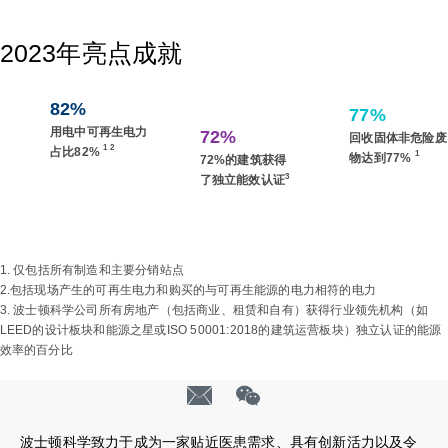
2023年亮点成就
82%
77%
用电中可再生电力
72%
回收固体非危险废
1 2
占比82%
1
物达到77%
72%的建筑获得
3
了独立能效认证
1. 仅包括所有制造和主要分销站点
2.包括现场产生的可再生电力和购买的与可再生能源的电力相符的电力
3. 波士顿科学公司所有房地产（包括商业、租赁和自有）获得行业领先机构（如
LEED的设计板块和能源之星或ISO 50001:2018的建筑运营板块）独立认证的能源
效率的百分比
波士顿科学致力于成为一家贴近医患需求、具有创新活力以及令